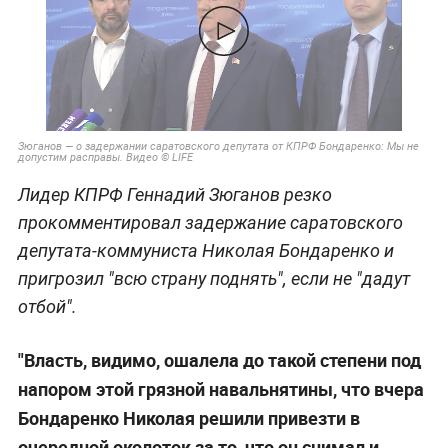
Зюганов — о задержании саратовского депутата от КПРФ Бондаренко: Мы не
допустим расправы. Видео © LIFE
Лидер КПРФ Геннадий Зюганов резко
прокомментировал задержание саратовского
депутата-коммуниста Николая Бондаренко и
пригрозил "всю страну поднять", если не "дадут
отбой".
"Власть, видимо, ошалела до такой степени под
напором этой грязной навальнятины, что вчера
Бондаренко Николая решили привезти в
очередной околоток за то, что он снимал и