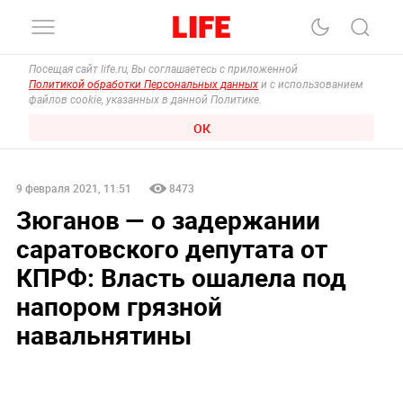
Посещая сайт life.ru, Вы соглашаетесь с приложенной
Политикой обработки Персональных данных
и с использованием
файлов cookie, указанных в данной Политике.
ОК
9 февраля 2021, 11:51
8473
Зюганов — о задержании
саратовского депутата от
КПРФ: Власть ошалела под
напором грязной
навальнятины