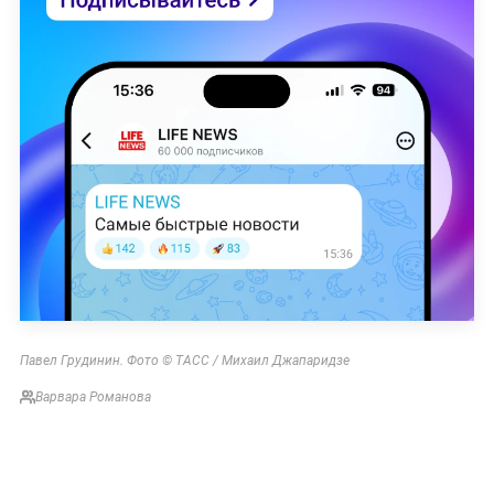
Павел Грудинин. Фото © ТАСС / Михаил Джапаридзе
Варвара Романова