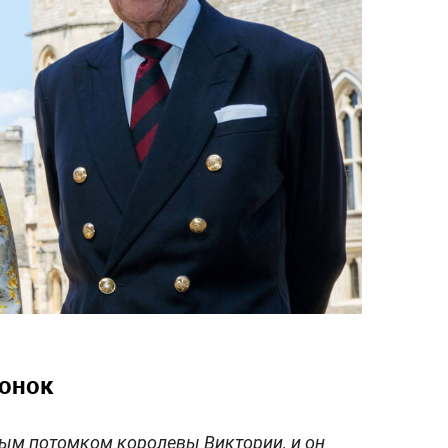
онок
ым потомком королевы Виктории, и он