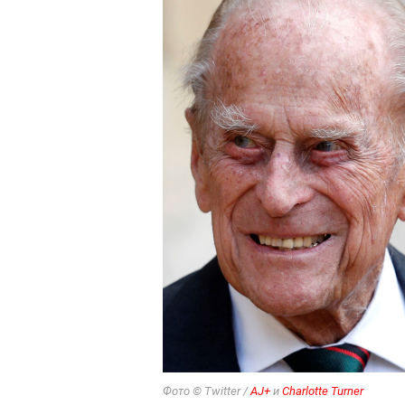
Фото © Twitter /
AJ+
и
Charlotte Turner