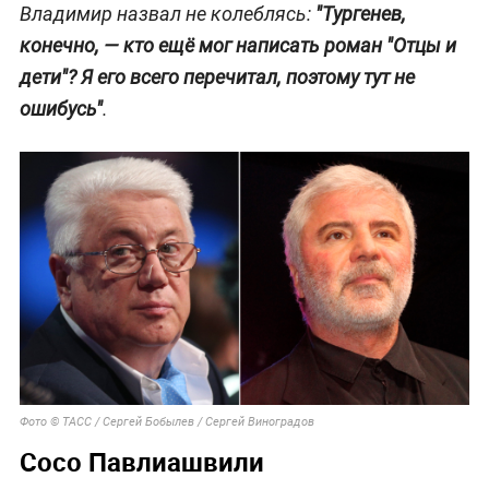
Владимир назвал не колеблясь:
"Тургенев,
конечно, — кто ещё мог написать роман "Отцы и
дети"? Я его всего перечитал, поэтому тут не
ошибусь"
.
Фото © ТАСС / Сергей Бобылев / Сергей Виноградов
Сосо Павлиашвили