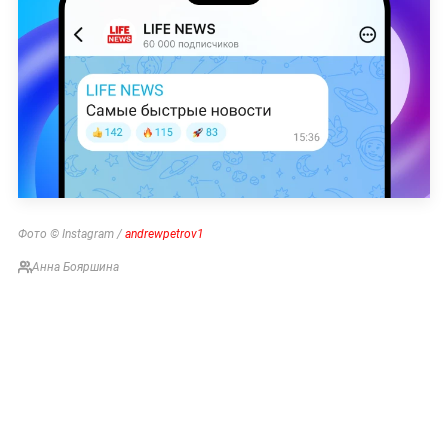
Фото © Instagram /
andrewpetrov1
Анна Бояршина