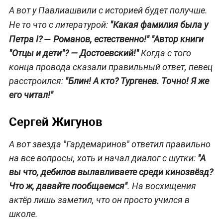
А вот у Павлиашвили с историей будет получше.
Не то что с литературой:
"Какая фамилия была у
—
Петра I?
Романов, естественно!" "Автор книги
"Отцы и дети"? — Достоевский!"
Когда с того
конца провода сказали правильный ответ, певец
расстроился:
"Блин! А кто? Тургенев. Точно! Я же
его читал!"
Сергей Жигунов
А вот звезда "Гардемаринов" ответил правильно
на все вопросы, хоть и начал диалог с шутки:
"А
вы что, дебилов вылавливаете среди кинозвёзд?
Что ж, давайте пообщаемся"
. На восхищения
актёр лишь заметил, что он просто учился в
школе.