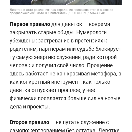
Девятка в дате рождения: как страдания превращаются в высокое
предназначение. Фото © Shutterstock / FOTODOM / MAYA LAB
Первое правило
для девяток — вовремя
закрывать старые обиды. Нумерологи
убеждены: застревание в претензиях к
родителям, партнёрам или судьбе блокирует
ту самую энергию служения, ради которой
человек и получил своё число. Прощение
здесь работает не как красивая метафора, а
как конкретный инструмент: как только
девятка отпускает прошлое, у неё
физически появляется больше сил на новые
дела и проекты.
Второе правило
— не путать служение с
самопожертвованием без остатка. Девятке