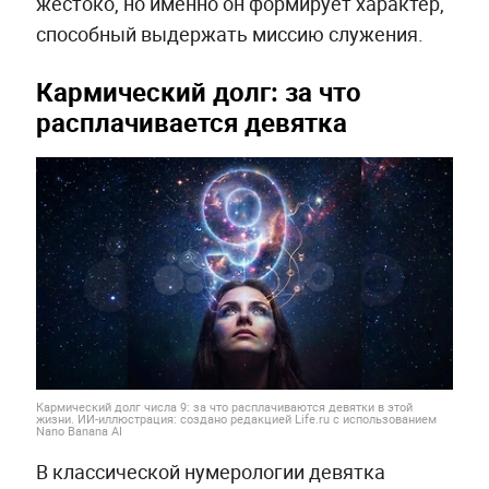
жестоко, но именно он формирует характер,
способный выдержать миссию служения.
Кармический долг: за что
расплачивается девятка
Кармический долг числа 9: за что расплачиваются девятки в этой
жизни. ИИ-иллюстрация: создано редакцией Life.ru с использованием
Nano Banana AI
В классической нумерологии девятка