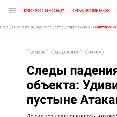
КУБОК РОССИИ — 2026/27
СИТУАЦИЯ С БЕНЗИНОМ
Посещая сайт life.ru, Вы соглашаетесь с приложенной
Политикой о
КОСМОС
АРХЕОЛОГИЯ
НАУКА
Следы падения
объекта: Удив
пустыне Атак
До сих пор предполагалось, что ра