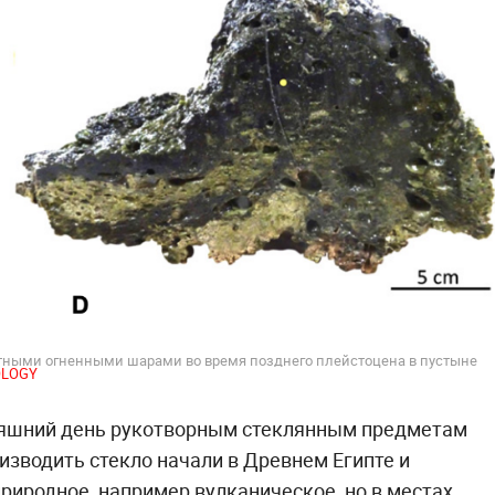
тными огненными шарами во время позднего плейстоцена в пустыне
EOLOGY
няшний день рукотворным стеклянным предметам
оизводить стекло начали в Древнем Египте и
природное, например вулканическое, но в местах