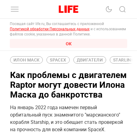
Посещая сайт life.ru, Вы соглашаетесь с приложенной
Политикой обработки Персональных данных
и с использованием
файлов cookie, указанных в данной Политике.
ОК
ИЛОН МАСК
SPACEX
ДВИГАТЕЛИ
STARLINK
Как проблемы с двигателем
Raptor могут довести Илона
Маска до банкротства
На январь 2022 года намечен первый
орбитальный пуск знаменитого "марсианского"
корабля Starship, и это обещает стать проверкой
на прочность для всей компании SpaceX.