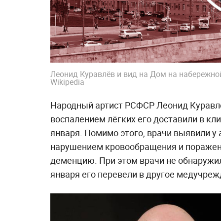
Леонид Куравлёв и вид на Дом на набережной
Wikipedia
Народный артист РСФСР Леонид Куравлёв
воспалением лёгких его доставили в кл
января. Помимо этого, врачи выявили у
нарушением кровообращения и поражени
деменцию. При этом врачи не обнаружил
января его перевели в другое медучреж