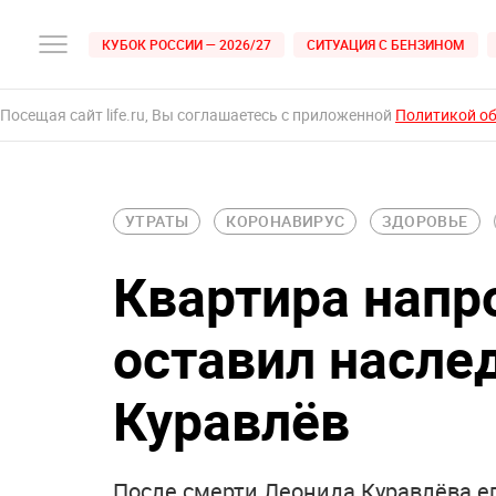
КУБОК РОССИИ — 2026/27
СИТУАЦИЯ С БЕНЗИНОМ
Посещая сайт life.ru, Вы соглашаетесь с приложенной
Политикой о
УТРАТЫ
КОРОНАВИРУС
ЗДОРОВЬЕ
Квартира напр
оставил насле
Куравлёв
После смерти Леонида Куравлёва ег