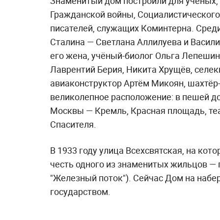
Знаменитый дом построили для учёных, 
Гражданской войны, Социалистического
писателей, служащих Коминтерна. Сред
Сталина — Светлана Аллилуева и Васил
его жена, учёный-биолог Ольга Лепешин
Лаврентий Берия, Никита Хрущёв, cеле
авиаконструктор Артём Микоян, шахтёр-
великолепное расположение: в пешей д
Москвы — Кремль, Красная площадь, теат
Спасителя.
В 1933 году улица Всехсвятская, на кот
честь одного из знаменитых жильцов —
"Железный поток"). Сейчас Дом на набе
государством.