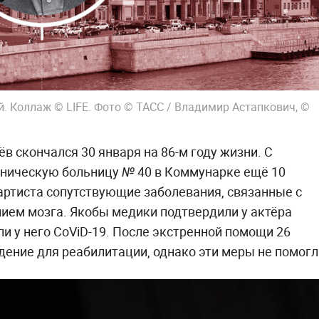
. Коллаж © LIFE. Фото © ТАСС / Владимир Астапкович, ©
 скончался 30 января на 86-м году жизни. С
иническую больницу № 40 в Коммунарке ещё 10
 артиста сопутствующие заболевания, связанные с
ем мозга. Якобы медики подтвердили у актёра
и у него CoViD-19. После экстренной помощи 26
дение для реабилитации, однако эти меры не помогл