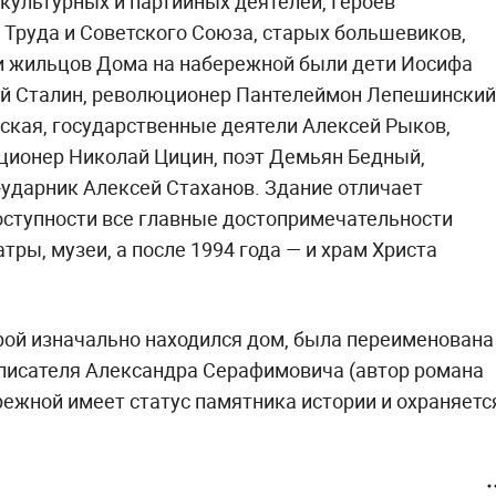
культурных и партийных деятелей, Героев
 Труда и Советского Союза, старых большевиков,
и жильцов Дома на набережной были дети Иосифа
ий Сталин, революционер Пантелеймон Лепешинский
ская, государственные деятели Алексей Рыков,
кционер Николай Цицин, поэт Демьян Бедный,
ударник Алексей Стаханов. Здание отличает
оступности все главные достопримечательности
ры, музеи, а после 1994 года — и храм Христа
орой изначально находился дом, была переименована
 писателя Александра Серафимовича (автор романа
режной имеет статус памятника истории и охраняетс