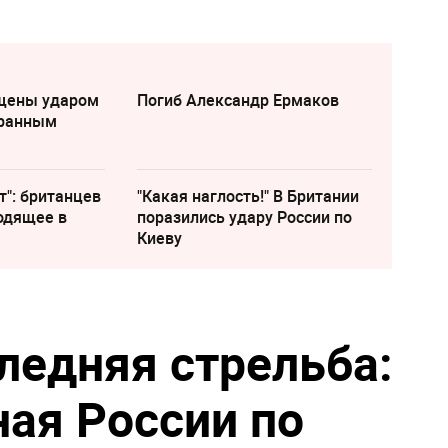
щены ударом
Погиб Александр Ермаков
транным
т": британцев
"Какая наглость!" В Британии
одящее в
поразились удару России по
Киеву
ледняя стрельба:
ая России по