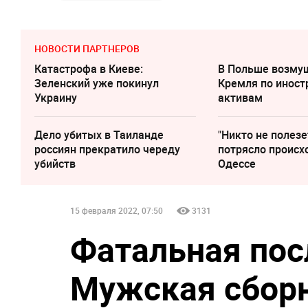
НОВОСТИ ПАРТНЕРОВ
Катастрофа в Киеве:
В Польше возму
Зеленский уже покинул
Кремля по инос
Украину
активам
Дело убитых в Таиланде
"Никто не полезе
россиян прекратило череду
потрясло происх
убийств
Одессе
15 февраля 2022, 07:50
3131
Фатальная пос
Мужская сборн