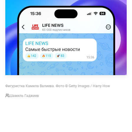
Фигуристка Камила Валиева. Фото © Getty Images / Harry How
Шамиль Гаджиев