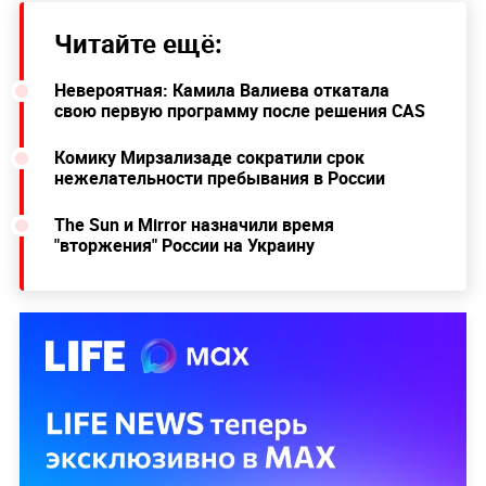
Читайте ещё:
Невероятная: Камила Валиева откатала
свою первую программу после решения CAS
Комику Мирзализаде сократили срок
Публикация от Антон Пятовский (@pyatovskiy)
нежелательности пребывания в России
The Sun и Mirror назначили время
"вторжения" России на Украину