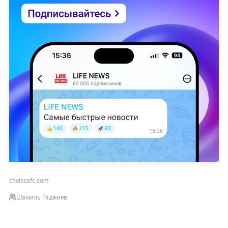
chelseafc.com
Шамиль Гаджиев