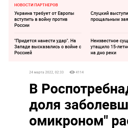
НОВОСТИ ПАРТНЕРОВ
Украина требует от Европы
Слуцкий выступи
вступить в войну против
прощальным за
России
"Придется нанести удар". На
Неизвестное су
Западе высказались о войне с
утащило 15-летн
Россией
на дно реки
24 марта 2022, 02:33
4114
В Роспотребна
доля заболевш
омикроном" ра