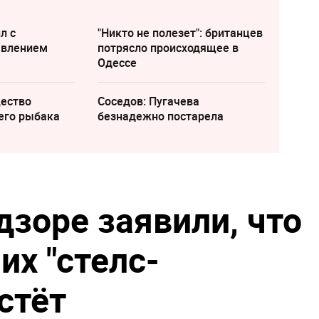
л с
"Никто не полезет": британцев
явлением
потрясло происходящее в
Одессе
щество
Соседов: Пугачева
его рыбака
безнадежно постарела
дзоре заявили, что
их "стелс-
стёт