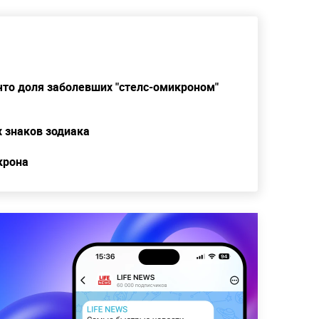
что доля заболевших "стелс-омикроном"
 знаков зодиака
крона