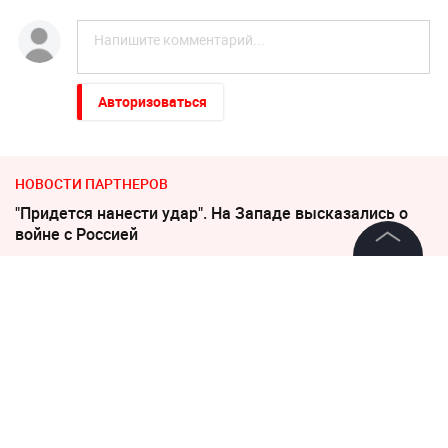
Авторизоваться
НОВОСТИ ПАРТНЕРОВ
"Придется нанести удар". На Западе высказались о
войне с Россией
©
2026
News Media Holding.
Погиб Александр Ермаков
Все права защищены
Слуцкий выступил с прощальным заявлением
Информация
"Никто не полезет": британцев потрясло
происходящее в Одессе
Контакты
Редакция