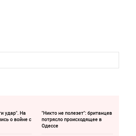
и удар". На
"Никто не полезет": британцев
ись о войне с
потрясло происходящее в
Одессе