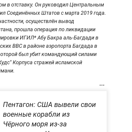
дом в отставку. Он руководил Центральным
л Соединённых Штатов с марта 2019 года.
частности, осуществлён вывод
стана, прошла операция по ликвидации
пировки ИГИЛ* Абу Бакра аль-Багдади в
ских ВВС в районе аэропорта Багдада в
е которой был убит командующий силами
Кудс" Корпуса стражей исламской
ймани.
Пентагон: США вывели свои
военные корабли из
Чёрного моря из-за