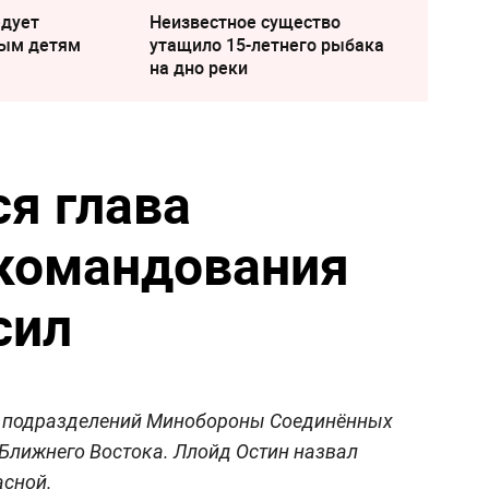
едует
Неизвестное существо
лым детям
утащило 15-летнего рыбака
на дно реки
я глава
 командования
сил
1 подразделений Минобороны Соединённых
 Ближнего Востока. Ллойд Остин назвал
асной.