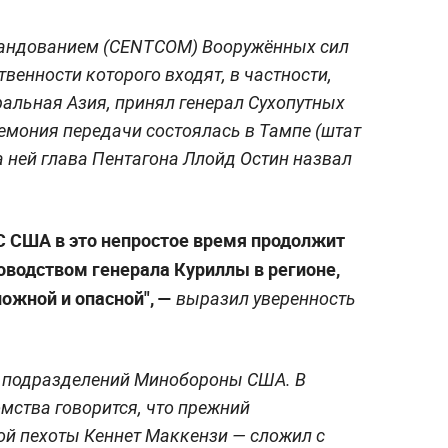
андованием (CENTCOM) Вооружённых сил
твенности которого входят, в частности,
альная Азия, принял генерал Сухопутных
емония передачи состоялась в Тампе (штат
 ней глава Пентагона Ллойд Остин назвал
С США в это непростое время продолжит
водством генерала Куриллы в регионе,
ложной и опасной", —
выразил уверенность
 подразделений Минобороны США. В
мства говорится, что прежний
й пехоты Кеннет Маккензи — сложил с