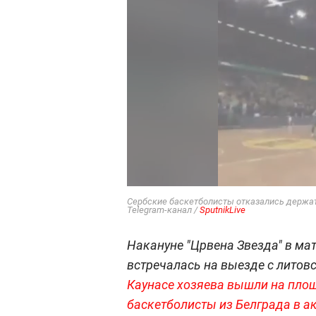
Сербские баскетболисты отказались держат
Telegram-канал /
SputnikLive
Накануне "Црвена Звезда" в ма
встречалась на выезде с литов
Каунасе хозяева вышли на пло
баскетболисты из Белграда в ак