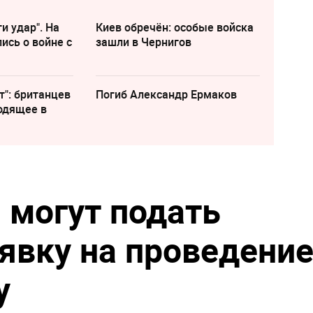
и удар". На
Киев обречён: особые войска
ись о войне с
зашли в Чернигов
т": британцев
Погиб Александр Ермаков
одящее в
 могут подать
явку на проведени
у