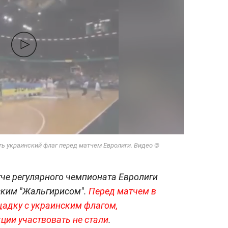
ь украинский флаг перед матчем Евролиги. Видео ©
тче регулярного чемпионата Евролиги
ским "Жальгирисом".
Перед матчем в
щадку с украинским флагом,
ции участвовать не стали
.