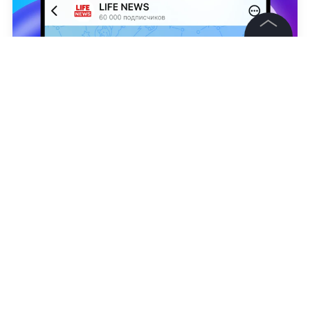
©
2026
News Media Holding.
Все права защищены
Информация
Контакты
Анатолий Симоненко
,
Кристина Шайдуллина
Редакция
Правовая информация
Политика обработки персональных данных
Партнерам
RSS
Жанры и форматы