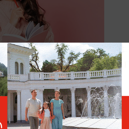
ебя и свои желания. Это поможет найти вдохновение и
ию. Фото © Freepik
нимать себя, свои желания и потребности,
о мелочей. Устаёте под вечер и каждый
ыжатый лимон? Никак не поймёте, куда
соб максимально всё проанализировать —