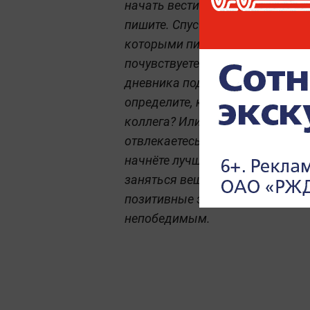
начать вести дневник. Можно к
пишите. Спустя семь дней переч
которыми писали текст, заметь
почувствуете не только прилив 
дневника подобно сеансу у псих
определите, куда в течение дня
коллега? Или не нравится работ
отвлекаетесь, а потом корите с
начнёте лучше понимать себя и
заняться вещами или хобби, ко
позитивные эмоции — это энерг
непобедимым.