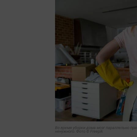
Во время уборки дома мозг параллельно при
ненужного. Фото © Freepik