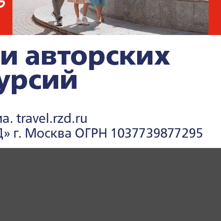
ратко, можно развёрнуто, но только
итайте свои мысли, определите эмоции, под
те совпадения. Через неделю или две вы
вдохновения и сил, потому что ведение
олога, где вы выговариваетесь, но и
 тратите энергию. Может, вас раздражает
ать из дома, потому что постоянно
ебя за это? К тому же, записывая мысли, вы
 желания, что поможет найти вдохновение
торые принесут искреннюю радость. А
ия, с помощью которой вы станете