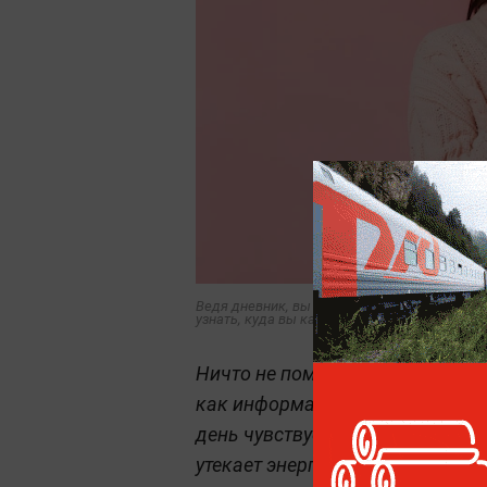
Ведя дневник, вы станете лучше понимать с
узнать, куда вы каждый день сливаете энерг
Ничто не помогает нам лучше по
как информация, расписанная д
день чувствуете себя словно в
утекает энергия? Отличный спо