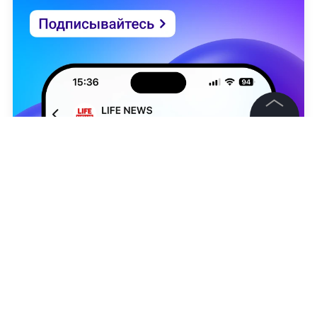
©
2026
News Media Holding.
Все права защищены
Информация
Контакты
Редакция
the-warsaw.com
Правовая информация
Татьяна Миссуми
Политика обработки персональных данных