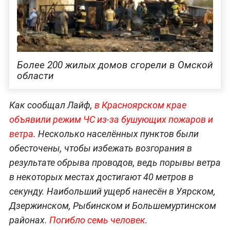
Более 200 жилых домов сгорели в Омской
области
Как сообщал Лайф,
в Красноярском крае
объявили режим ЧС из-за бушующих пожаров и
ветра
. Несколько населённых пунктов были
обесточены, чтобы избежать возгорания в
результате обрыва проводов, ведь порывы ветра
в некоторых местах достигают 40 метров в
секунду. Наибольший ущерб нанесён в Уярском,
Дзержинском, Рыбинском и Большемуртинском
районах.
Погибло семь человек
.