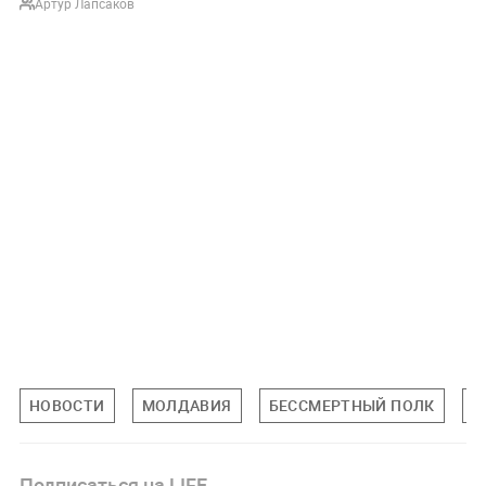
Артур Лапсаков
НОВОСТИ
МОЛДАВИЯ
БЕССМЕРТНЫЙ ПОЛК
Д
Подписаться на LIFE