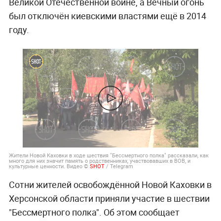
Великой Отечественной войне, а Вечный огонь
был отключён киевскими властями ещё в 2014
году.
Жители Новой Каховки в ходе шествия "Бессмертного полка" рассказали, как
много для них значит память о родственниках, участвовавших в ВОВ, и
культурные ценности. Видео ©
SHOT
/ Telegram
Сотни жителей освобождённой Новой Каховки в
Херсонской области приняли участие в шествии
"Бессмертного полка". Об этом сообщает