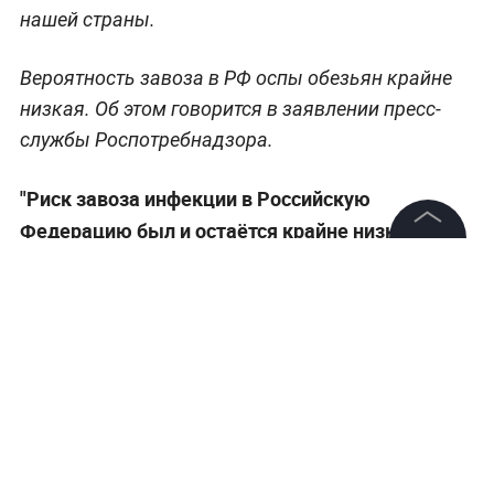
нашей страны.
Вероятность завоза в РФ оспы обезьян крайне
низкая. Об этом говорится в заявлении пресс-
службы Роспотребнадзора.
"Риск завоза инфекции в Российскую
Федерацию был и остаётся крайне низким.
Предпринимаются все необходимые меры для
©
2026
News Media Holding.
Все права защищены
предотвращения завоза этого заболевания на
территорию нашей страны", —
сообщили в
ведомстве.
Информация
Контакты
Редакция
Правовая информация