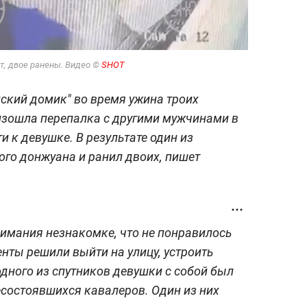
ит, двое ранены. Видео ©
SHOT
ский домик" во время ужина троих
изошла перепалка с другими мужчинами в
и к девушке. В результате один из
ого донжуана и ранил двоих, пишет
мания незнакомке, что не понравилось
нты решили выйти на улицу, устроить
 одного из спутников девушки с собой был
есостоявшихся кавалеров. Один из них