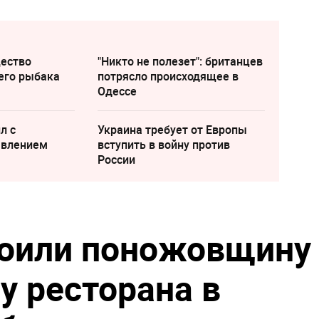
щество
"Никто не полезет": британцев
его рыбака
потрясло происходящее в
Одессе
л с
Украина требует от Европы
явлением
вступить в войну против
России
оили поножовщину
у ресторана в