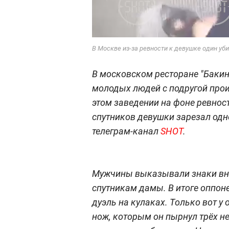
В Москве из-за ревности к девушке один уб
В московском ресторане "Бакин
молодых людей с подругой про
этом заведении на фоне ревност
спутников девушки зарезал одн
телеграм-канал
SHOT
.
Мужчины выказывали знаки вни
спутникам дамы. В итоге оппоне
дуэль на кулаках. Только вот у
нож, которым он пырнул трёх н