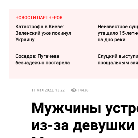
НОВОСТИ ПАРТНЕРОВ
Катастрофа в Киеве:
Неизвестное су
Зеленский уже покинул
утащило 15-летн
Украину
на дно реки
Соседов: Пугачева
Слуцкий выступи
безнадежно постарела
прощальным за
11 мая 2022, 13:22
14436
Мужчины устр
из-за девушки 