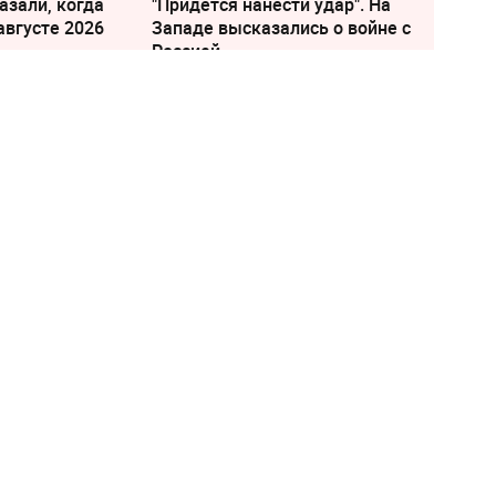
азали, когда
"Придется нанести удар". На
августе 2026
Западе высказались о войне с
Россией
вободили село
 показали разбитый украинский танк в