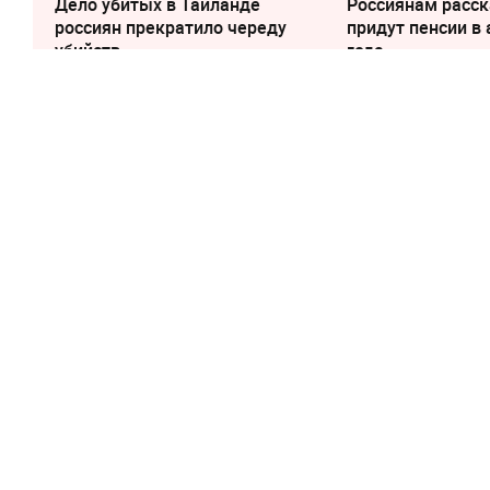
Дело убитых в Таиланде
Россиянам расск
россиян прекратило череду
придут пенсии в 
убийств
года
17 мая 2022, 13:28
3111
Войска ЛНР ос
Орехово
На окраине населённого пункта
знак поражения ВСУ.