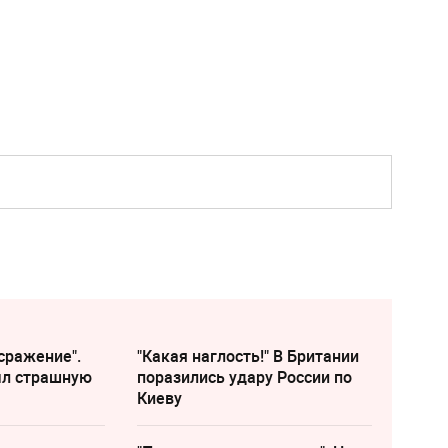
сражение".
"Какая наглость!" В Британии
ыл страшную
поразились удару России по
Киеву