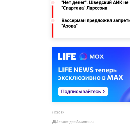
"Нет денег": Шведский АИК не
"Спартака" Ларссона
Вассерман предложил запрети
"Азова"
Pixabay
Александра Вишнякова