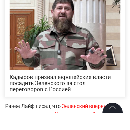
Кадыров призвал европейские власти
посадить Зеленского за стол
переговоров с Россией
Ранее Лайф писал, что
Зеленский впервые за
три месяца посетил Харьковскую область
. В
©
2026
News Media Holding.
ходе визита в регион он оценил масштаб
Все права защищены