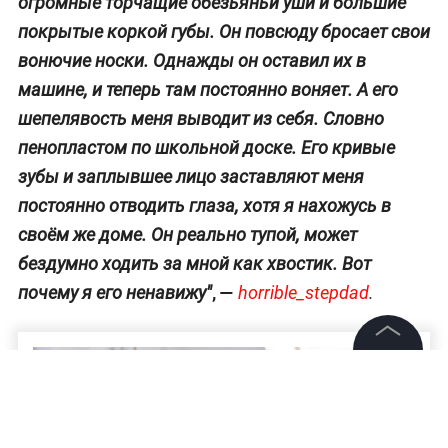
огромные торчащие обезьяньи уши и большие
покрытые коркой губы. Он повсюду бросает свои
вонючие носки. Однажды он оставил их в
машине, и теперь там постоянно воняет. А его
шепелявость меня выводит из себя. Словно
пенопластом по школьной доске. Его кривые
зубы и заплывшее лицо заставляют меня
постоянно отводить глаза, хотя я нахожусь в
своём же доме. Он реально тупой, может
бездумно ходить за мной как хвостик. Вот
, —
почему я его ненавижу"
horrible_stepdad
.
©
2026
News Media Holding.
Все права защищены