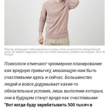
Многие запрещают себе радоваться жизни, пока не достигли определённой
цели. Не живите будущим, а уж тем более прошлым, живите настоящим. Фото ©
Freepik
Психологи отмечают чрезмерное планирование
как вредную привычку, мешающую нам быть
счастливыми здесь и сейчас. Большинство
людей и вовсе додумывает какие-то
обязательные условия, лишь выполнив которые,
они в будущем станут вроде как счастливыми:
"Вот когда буду зарабатывать 500 тысяч в