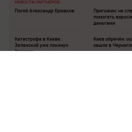
НОВОСТИ ПАРТНЕРОВ
Погиб Александр Ермаков
Пригожин: не сл
помогать взрос
деньгами
Катастрофа в Киеве:
Киев обречён: о
Зеленский уже покинул
зашли в Черниго
Украину
9 июня 2022, 10:34
6962
В Кремле расс
страны уже от
поставок газа