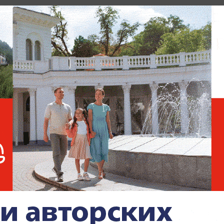
McDonald's продолжит
работу в аэропортах Москвы
и Петербурга
но, что
McDonald's продаёт свой бизнес в
у Говору
. Название нового бренда пока не
е "имя" вместе с логотипами и
иций российским владельцам запрещено.
оявился в Сети.