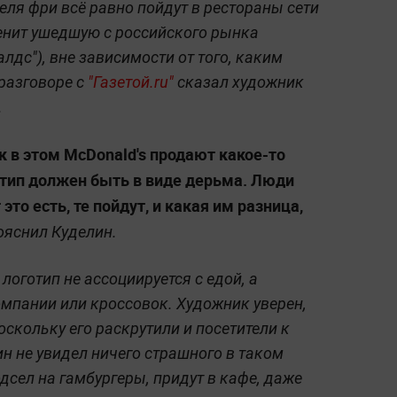
еля фри всё равно пойдут в рестораны сети
енит ушедшую с российского рынка
дс"), вне зависимости от того, каким
 разговоре с
"Газетой.ru"
сказал художник
.
ак в этом McDonald's продают какое-то
отип должен быть в виде дерьма. Люди
 это есть, те пойдут, и какая им разница,
яснил Куделин.
логотип не ассоциируется с едой, а
мпании или кроссовок. Художник уверен,
оскольку его раскрутили и посетители к
н не увидел ничего страшного в таком
одсел на гамбургеры, придут в кафе, даже