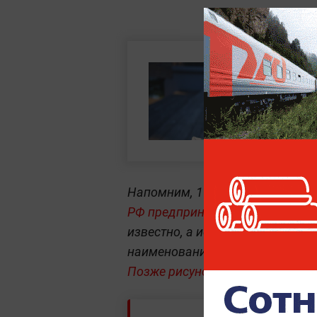
Напомним, 19 мая стало извест
РФ предпринимателю Александр
известно, а использовать старо
наименованиями товарных поз
Позже рисунок нового бренда п