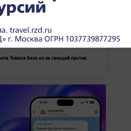
"исполнит классику" в честь 350-летия
а, что тренер начал преследовать её
ала Томаса Баха из-за санкций против