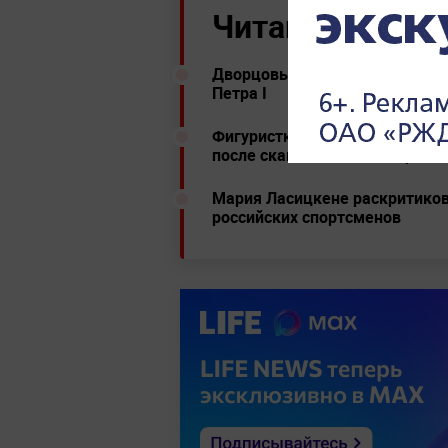
Читайте ещё:
Дворцовый мост в Петербурге 
Петра I
Фигуристка Нугуманова заявил
после скандального интервью
Мария Ласицкене раскритиков
российских спортсменов