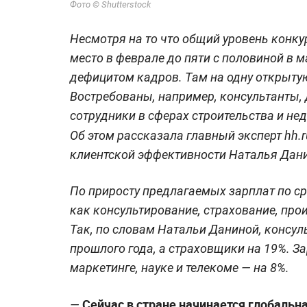
Фото © Shutterstock
Несмотря на то что общий уровень конкур
место в феврале до пяти с половиной в м
дефицитом кадров. Там на одну открытую
Востребованы, например, консультанты,
сотрудники в сферах строительства и не
Об этом рассказала
главный эксперт hh.
клиентской эффективности Наталья Дан
По приросту предлагаемых зарплат по с
как консультирование, страхование, про
Так, по словам Натальи Даниной, консул
прошлого года, а страховщики на 19%. З
маркетинге, науке и телекоме — на 8%.
Сейчас в стране начинается глобальн
—