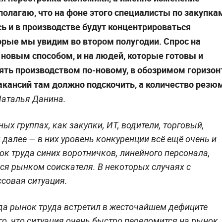
полагаю, что на фоне этого специалисты по закупка
сь и в производстве будут концентрироваться
орые мы увидим во втором полугодии. Спрос на
 новым способом, и на людей, которые готовы и
ять производством по-новому, в обозримом горизон
вакансий там должно подскочить, а количество резю
аталья Данина.
ых группах, как закупки, ИТ, водители, торговый,
 далее — в них уровень конкуренции всё ещё очень и
ок труда синих воротничков, линейного персонала,
ся рынком соискателя. В некоторых случаях с
ссовая ситуация.
ода рынок труда встретил в жесточайшем дефиците
го, что ситуация очень быстро переломится на рынок