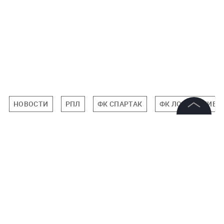
НОВОСТИ
РПЛ
ФК СПАРТАК
ФК ЛОКОМОТИВ
©
2026
News Media Holding.
Все права защищены
Подписаться на LIFE
Информация
0
Комментарий
Контакты
Редакция