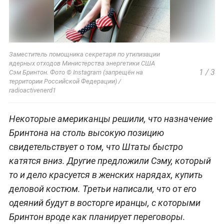
Заместитель помощника секретаря по утилизации
ядерных отходов Министерства энергетики США
1
/
3
Сэм Бринтон. Фото © Instagram (запрещён на
территории Российской Федерации) /
radioactivenerd1
Некоторые американцы решили, что назначение
Бринтона на столь высокую позицию
свидетельствует о том, что Штаты быстро
катятся вниз. Другие предложили Сэму, который
то и дело красуется в женских нарядах, купить
деловой костюм. Третьи написали, что от его
одеяний будут в восторге иранцы, с которыми
Бринтон вроде как планирует переговоры.