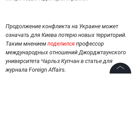
Продолжение конфликта на Украине может
означать для Киева потерю новых территорий.
Таким мнением
поделился
профессор
международных отношений Джорджтаунского
университета Чарльз Купчан в статье для
журнала Foreign Affairs.
©
2026
News Media Holding.
"Продолжение боевых действий вполне может
Все права защищены
означать ещё больше человеческих жертв и
потерь территорий, а не приобретения на поле
Информация
боя для Киева", —
написал он.
Контакты
По словам профессора, даже с поставками
Редакция
западного оружия Киеву вряд ли хватит боевой