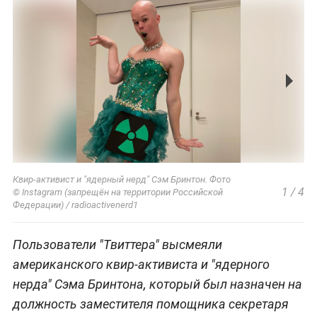
Квир-активист и "ядерный нерд" Сэм Бринтон. Фото
1
/
4
© Instagram (запрещён на территории Российской
Федерации) / radioactivenerd1
Пользователи "Твиттера" высмеяли
американского квир-активиста и "ядерного
нерда" Сэма Бринтона, который был назначен на
должность заместителя помощника секретаря