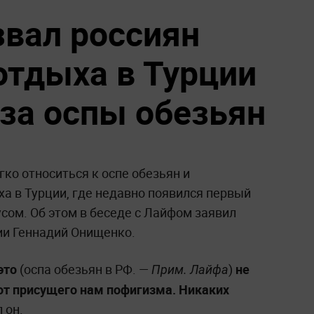
вал россиян
отдыха в Турции
-за оспы обезьян
ко относиться к оспе обезьян и
ыха в Турции, где недавно появился первый
сом. Об этом в беседе с Лайфом заявил
ии Геннадий Онищенко.
это
(оспа обезьян в РФ. —
)
не
Прим. Лайфа
от присущего нам пофигизма. Никаких
 он.