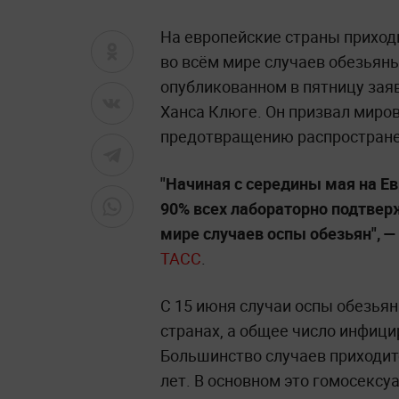
На европейские страны приход
во всём мире случаев обезьянь
опубликованном в пятницу зая
Ханса Клюге. Он призвал миро
предотвращению распростране
"Начиная с середины мая на Ев
90% всех лабораторно подтвер
мире случаев оспы обезьян",
—
ТАСС
.
С 15 июня случаи оспы обезья
странах, а общее число инфици
Большинство случаев приходитс
лет. В основном это гомосексу