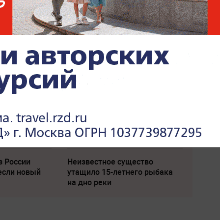
т": британцев
Соседов: Пугачева
одящее в
безнадежно постарела
з России
Неизвестное существо
если новый
утащило 15-летнего рыбака
на дно реки