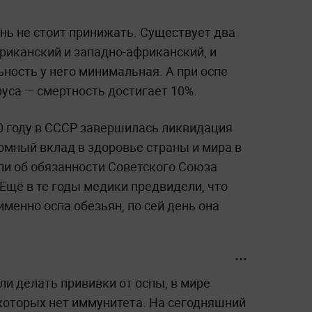
нь не стоит принижать. Существует два
риканский и западно-африканский, и
ьность у него минимальная. А при оспе
уса — смертность достигает 10%.
80 году в СССР завершилась ликвидация
омный вклад в здоровье страны и мира в
ли об обязанности Советского Союза
Ещё в те годы медики предвидели, что
менно оспа обезьян, по сей день она
ли делать прививки от оспы, в мире
 которых нет иммунитета. На сегодняшний