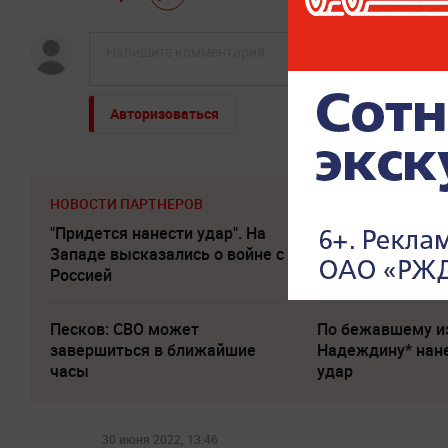
Авторизоваться
НОВОСТИ ПАРТНЕРОВ
"Придется нанести удар". На
"Никто не полезе
Западе высказались о войне с
потрясло происх
Россией
Одессе
Песков: СВО может
По бежавшему и
завершиться в ближайшие
Надеждину* нан
часы
удар
30 июня 2022, 13:46