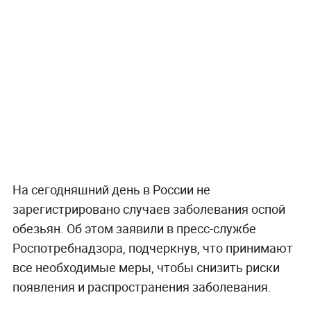
В Польше возмущены ударом Кремля по
иностранным активам
МИД Польши отреагировал на перенос посольства
России
3 июля 2022, 16:21
В Роспотребнадзоре
рассказали о мерах по
недопущению завоза оспы
обезьян