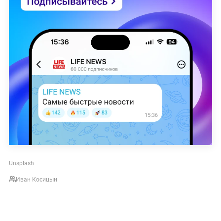
Unsplash
Иван Косицын