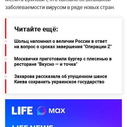
В "Векторе" рассказали, какие меры
принимаются для предотвращения
завоза оспы обезьян
А
в ВОЗ ранее заявили о высоком риске
появления оспы обезьян в России
. Как
отметила представитель организации в РФ
Мелита Вуйнович, это связано со вспышкой