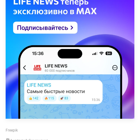
заболеваемости вирусом в ряде новых стран.
Читайте ещё:
Шольц напомнил о величии России в ответ
на вопрос о сроках завершения "Операции Z"
Москвичке приготовили бургер с плесенью в
ресторане "Вкусно — и точка"
Захарова рассказала об упущенном шансе
Киева сохранить украинское государство