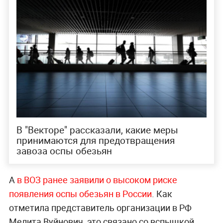
"Благодаря своевременно организованным
противоэпидемическим мероприятиям в
России до сих пор не зафиксированы случаи
заболевания оспой обезьян", —
указано в
сообщении.
В частности, с появлением первых сообщений о
распространении недуга в мире
Роспотребнадзором был усилен санитарно-
карантинный контроль на пропускных пунктах в
отношении рейсов из регионов, признанных
неблагополучными в плане заражения оспой
обезьян.