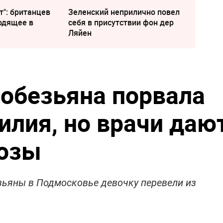
т": британцев
Зеленский неприлично повел
одящее в
cебя в присутствии фон дер
Ляйен
обезьяна порвала
илия, но врачи даю
нозы
ьяны в Подмосковье девочку перевели из