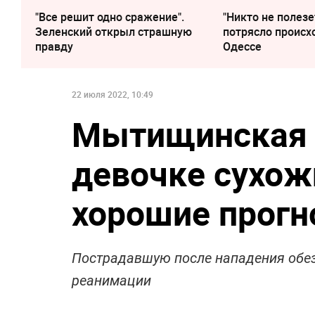
"Все решит одно сражение".
"Никто не полезе
Зеленский открыл страшную
потрясло происх
правду
Одессе
22 июля 2022, 10:49
Мытищинская 
девочке сухож
хорошие прог
Пострадавшую после нападения обез
реанимации