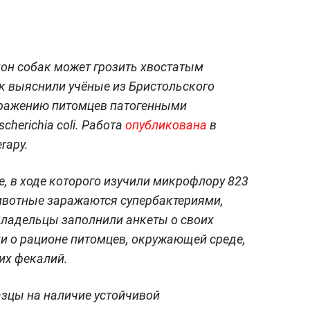
он собак может грозить хвостатым
к выяснили учёные из Бристольского
заражению питомцев патогенными
herichia coli. Работа
опубликована
в
erapy.
, в ходе которого изучили микрофлору 823
животные заражаются супербактериями,
Владельцы заполнили анкеты о своих
ли о рационе питомцев, окружающей среде,
их фекалий.
зцы на наличие устойчивой