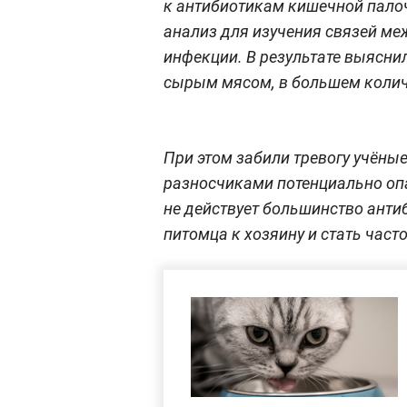
к антибиотикам кишечной палоч
анализ для изучения связей ме
инфекции. В результате выясни
сырым мясом, в большем колич
При этом забили тревогу учёные
разносчиками потенциально оп
не действует большинство анти
питомца к хозяину и стать част