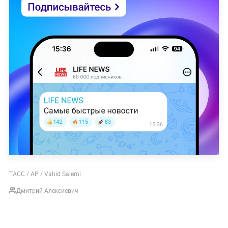
ТАСС / AP / Vahid Salemi
Дмитрий Алексиевич