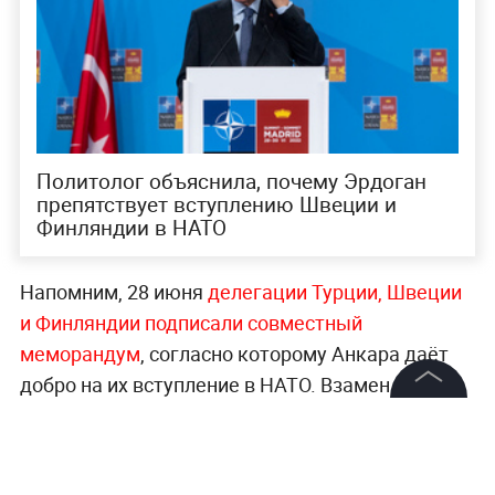
Политолог объяснила, почему Эрдоган
препятствует вступлению Швеции и
Финляндии в НАТО
Напомним, 28 июня
делегации Турции, Швеции
и Финляндии подписали совместный
меморандум
, согласно которому Анкара даёт
добро на их вступление в НАТО. Взамен
Хельсинки и Стокгольм обязались выполнить
©
2026
News Media Holding.
Все права защищены
её условия, в числе которых поддержка в
борьбе с запрещённой в стране Рабочей