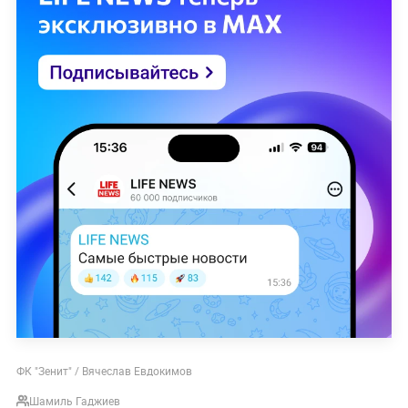
ФК "Зенит" / Вячеслав Евдокимов
Шамиль Гаджиев