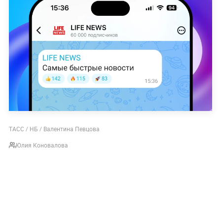
ТАСС / НБ / Валентина Певцова
Юлия Коновалова