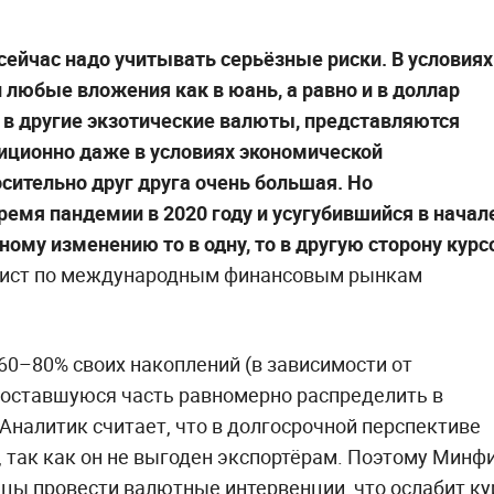
ейчас надо учитывать серьёзные риски. В условиях
любые вложения как в юань, а равно и в доллар
е в другие экзотические валюты, представляются
иционно даже в условиях экономической
сительно друг друга очень большая. Но
ремя пандемии в 2020 году и усугубившийся в начал
ому изменению то в одну, то в другую сторону курс
лист по международным финансовым рынкам
0–80% своих накоплений (в зависимости от
 а оставшуюся часть равномерно распределить в
Аналитик считает, что в долгосрочной перспективе
, так как он не выгоден экспортёрам. Поэтому Минф
цы провести валютные интервенции, что ослабит ку