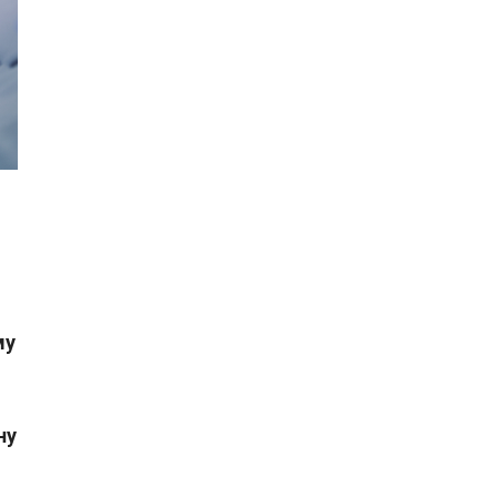
му
ну