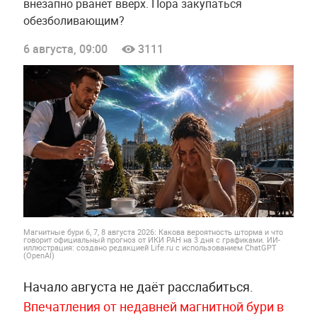
внезапно рванёт вверх. Пора закупаться
обезболивающим?
6 августа, 09:00
3111
Магнитные бури 6, 7, 8 августа 2026: Какова вероятность шторма и что
говорит официальный прогноз от ИКИ РАН на 3 дня с графиками. ИИ-
иллюстрация: создано редакцией Life.ru с использованием ChatGPT
(OpenAI)
Начало августа не даёт расслабиться.
Впечатления от недавней магнитной бури в