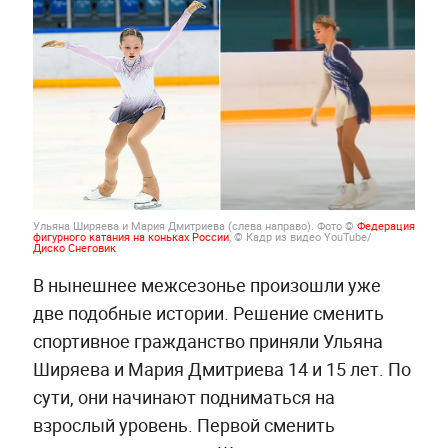
Ульяна Ширяева и Мария Дмитриева (слева направо). Фото ©
Федерация
фигурного катания на коньках России
, © Кадр из видео YouTube/
Диско Снеговик
В нынешнее межсезонье произошли уже
две подобные истории. Решение сменить
спортивное гражданство приняли Ульяна
Ширяева и Мария Дмитриева 14 и 15 лет. По
сути, они начинают подниматься на
взрослый уровень. Первой сменить