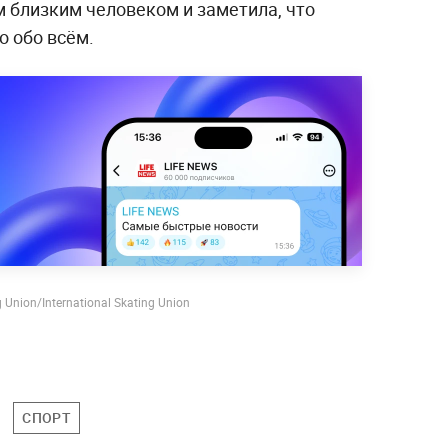
 близким человеком и заметила, что
о обо всём.
g Union/International Skating Union
СПОРТ