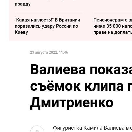
правду
"Какая наглость!" В Британии
Пенсионерам с 
поразились удару России по
ниже 35 000 нап
Киеву
праве на доплат
23 августа 2022, 11:46
Валиева показ
съёмок клипа 
Дмитриенко
Фигуристка Камила Валиева в 