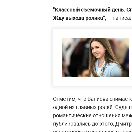
"Классный съёмочный день. Сп
Жду выхода ролика", —
написал
Отметим, что Валиева снимаетс
одной из главных ролей. Судя 
романтические отношения межд
публиковались до этого, Дмит
спортсменка отказалась от под