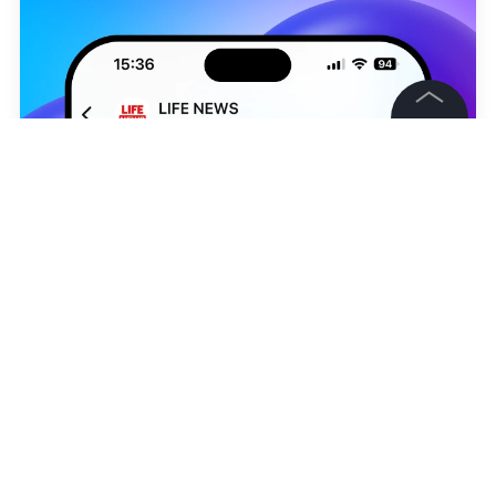
©
2026
News Media Holding.
Все права защищены
Информация
Контакты
Редакция
ТАСС / Валерий Шарифулин
Правовая информация
Роман Фейгин
Политика обработки персональных данных
Партнерам
RSS