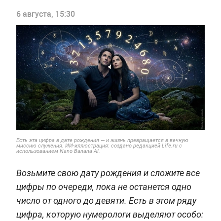
6 августа, 15:30
Есть эта цифра в дате рождения — и жизнь превращается в вечную
миссию служения. ИИ-иллюстрация: создано редакцией Life.ru с
использованием Nano Banana AI.
Возьмите свою дату рождения и сложите все
цифры по очереди, пока не останется одно
число от одного до девяти. Есть в этом ряду
цифра, которую нумерологи выделяют особо: