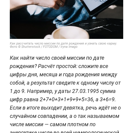
Как рассчитать число миссии по дате рождения и узнать свою карму.
Фото © Shutterstock / FOTODOM / Iryna Imago
Как найти число своей миссии по дате
рождения? Расчёт простой: сложите все
цифры дня, месяца и года рождения между
собой, а результат сведите к одному числу от
1 до 9. Например, у даты 27.03.1995 сумма
цифр равна 2+7+0+3+1+9+9+5=36, а 3+6=9.
Если в итоге выходит девятка, речь идёт не о
случайном совпадении, а о так называемом
числе миссии — самом плотном по
энергетике числе во всей нумерологической