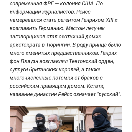
современная ФРГ — колония США. По
информации журналистов, Рейсс
намеревался стать регентом Генрихом XIII и
возглавить Германию. Местом летучек
заговорщиков стал охотничий домик
аристократа в Тюрингии. В роду принца было
много именитых предшественников: Генрих
фон Плауэн возглавлял Тевтонский орден,
супруги британских королей, а также
многочисленные потомки от браков с
российским правящим домом. Кстати,
название династии Рейсс означает "русский".