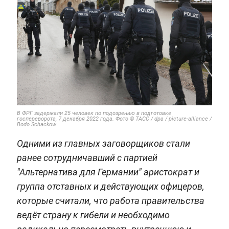
В ФРГ задержали 25 человек по подозрению в подготовке
госпереворота, 7 декабря 2022 года. Фото © ТАСС / dpa / picture-alliance /
Bodo Schackow
Одними из главных заговорщиков стали
ранее сотрудничавший с партией
"Альтернатива для Германии" аристократ и
группа отставных и действующих офицеров,
которые считали, что работа правительства
ведёт страну к гибели и необходимо