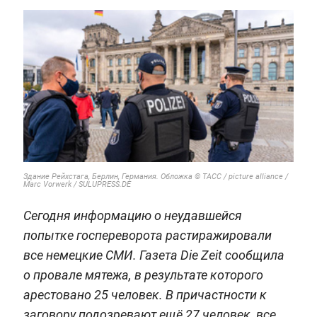
Здание Рейхстага, Берлин, Германия. Обложка © ТАСС / picture alliance /
Marc Vorwerk / SULUPRESS.DE
Сегодня информацию о неудавшейся
попытке госпереворота растиражировали
все немецкие СМИ. Газета Die Zeit сообщила
о провале мятежа, в результате которого
арестовано 25 человек. В причастности к
заговору подозревают ещё 27 человек, все