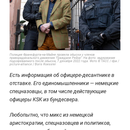
Полиция Франкфурта-на-Майне провела обыски у членов
праворадикального движения "Граждане Рейха". На фото: задержание
подозреваемого после обыска, 7 декабря 2022 года. Фото © ТАСС / dpa /
picture-alliance / Boris Roessler
Есть информация об офицере-десантнике в
отставке. Его единомышленники — немецкие
спецназовцы, в том числе действующие
офицеры KSK из бундесвера.
Любопытно, что микс из немецкой
аристократии, спецназовцев и политиков,