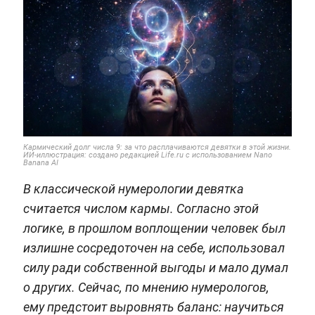
Кармический долг числа 9: за что расплачиваются девятки в этой жизни.
ИИ-иллюстрация: создано редакцией Life.ru с использованием Nano
Banana AI
В классической нумерологии девятка
считается числом кармы. Согласно этой
логике, в прошлом воплощении человек был
излишне сосредоточен на себе, использовал
силу ради собственной выгоды и мало думал
о других. Сейчас, по мнению нумерологов,
ему предстоит выровнять баланс: научиться