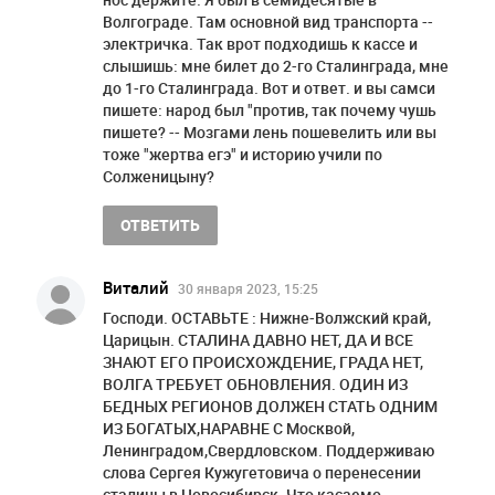
Волгограде. Там основной вид транспорта --
электричка. Так врот подходишь к кассе и
слышишь: мне билет до 2-го Сталинграда, мне
до 1-го Сталинграда. Вот и ответ. и вы самси
пишете: народ был "против, так почему чушь
пишете? -- Мозгами лень пошевелить или вы
тоже "жертва егэ" и историю учили по
Солженицыну?
ОТВЕТИТЬ
Виталий
30 января 2023, 15:25
Господи. ОСТАВЬТЕ : Нижне-Волжский край,
Царицын. СТАЛИНА ДАВНО НЕТ, ДА И ВСЕ
ЗНАЮТ ЕГО ПРОИСХОЖДЕНИЕ, ГРАДА НЕТ,
ВОЛГА ТРЕБУЕТ ОБНОВЛЕНИЯ. ОДИН ИЗ
БЕДНЫХ РЕГИОНОВ ДОЛЖЕН СТАТЬ ОДНИМ
ИЗ БОГАТЫХ,НАРАВНЕ С Москвой,
Ленинградом,Свердловском. Поддерживаю
слова Сергея Кужугетовича о перенесении
сталицы в Новосибирск. Что касаемо