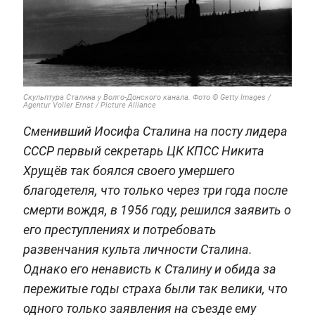
Скульптура Сталина у Волго-Донского канала. Фото © Getty Images /
Agentur Voller Ernst / Picture Alliance
Сменивший Иосифа Сталина на посту лидера
СССР первый секретарь ЦК КПСС Никита
Хрущёв так боялся своего умершего
благодетеля, что только через три года после
смерти вождя, в 1956 году, решился заявить о
его преступлениях и потребовать
развенчания культа личности Сталина.
Однако его ненависть к Сталину и обида за
пережитые годы страха были так велики, что
одного только заявления на съезде ему