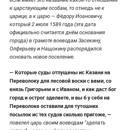
к царствующим особам, то отнюдь не к
царице, а к царю — Фёдору Иоановичу,
который 2 июля 1589 года (эта дата
официально считается днём основания
города) в грамоте воеводам Засекину,
Олферьеву и Нащокину распорядился
основать новое поселение.
— Которые суды отпущены ис Казани на
Переволоку для лесовой воски с вами, со
князь Григорьем и с Иваном, и как даст бог
город и острог зделаете, и вы б у себя на
Переволоке оставили для тутошних
посылок ис тех судов сколько пригоже, —
повелел царь своим воеводам "зделать