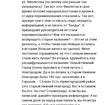
ул. Фиолетова (по-моему она раньше так
называлась). Так вот этот Фиолетов в свое
время потопил народное восстание в крови и
от идеи переименования отказались. Так вот,
прежде чем о чем-то писать, надо овладеть
информацией, а не писать от "балды". А
пришедшие руководители не стали
переименовывать? Или это называется
возвращать старые названия? -- Это не за этим
делалось, а чтобы такие как Немцов остались
в истории (больше ничего не сделал). Меня
постоянно спрашивали: ну что с новым именем
стали жить лучше? Во вторых, вдумайтесь как
расшифровывается название: Новый Нижний
Город (очень красиво) и стали путать с
Новгородом. Да и по логике, в старом Нижнем
Новгороде было 140 тыс. населения, а в
Горьком -- 1,4 млн. Есть Нижегородский район
(это старый Нижний Новгород). Вот и оставили
бы его. На счет Сталинграда: если бы вы
написали: давайте проведем референдум. А на
самом деле на народ вам плевать, вы по ветру
нос держите. Я был в семидесятые в