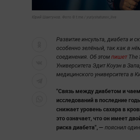
Юрий Шаитунов. Фото © t.me / yuriyshatunov_live
Развитие инсульта, диабета и с
особенно зелёный, так как в н
соединения. Об этом
пишет
The 
Университета Эдит Коуэн в Зап
медицинского университета в К
"Связь между диабетом и чае
исследований в последние год
снижает уровень сахара в кров
это означает, что он имеет дво
риска диабета",
—
пояснил один