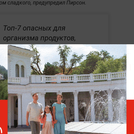
ом сладкого, предупредил Пирсон.
Топ-7 опасных для
организма продуктов,
которые нужно немедленно
убрать из рациона
кт миокарда забрал жизнь экс-солиста
атунова
прошлым летом. Кардиолог
и при "тихом убийце", которые могли