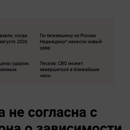
азали, когда
По бежавшему из России
августе 2026
Надеждину* нанесли новый
удар
щены ударом
Песков: СВО может
транным
завершиться в ближайшие
часы
 не согласна с
на о зависимости