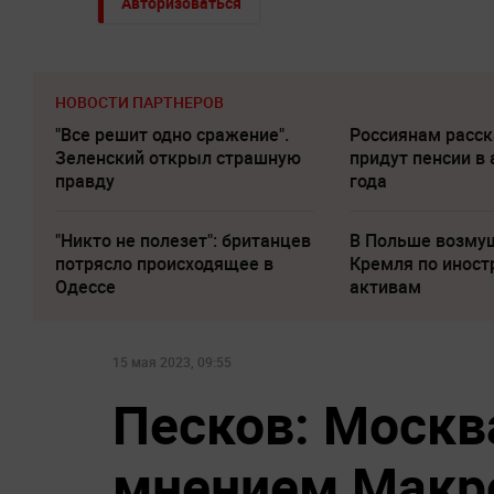
Авторизоваться
НОВОСТИ ПАРТНЕРОВ
"Все решит одно сражение".
Россиянам расск
Зеленский открыл страшную
придут пенсии в 
правду
года
"Никто не полезет": британцев
В Польше возму
потрясло происходящее в
Кремля по инос
Одессе
активам
15 мая 2023, 09:55
Песков: Москва
мнением Макро