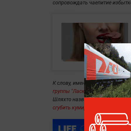
сопровождать чаепитие избытк
К слову, именно
обширный инфар
группы "Ласковый май" Юрия Ш
Шляхто назвал
фатальные ошибк
сгубить кумира 90-х
.