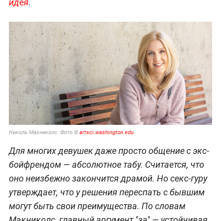
идея
.
Николь Макниколс. Фото ©
artsci.washington.edu
Для многих девушек даже просто общение с экс-
бойфрендом — абсолютное табу. Считается, что
оно неизбежно закончится драмой. Но секс-гуру
утверждает, что у решения переспать с бывшим
могут быть свои преимущества. По словам
Макниколс, главный аргумент "за" — устойчивая