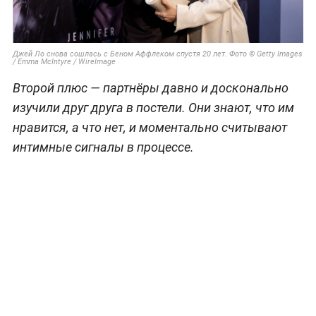
Джей Ло снова сошлась с Беном Аффлеком спустя 20 лет. Фото © Getty Images
/ Emma McIntyre / WireImage
Второй плюс — партнёры давно и досконально
изучили друг друга в постели. Они знают, что им
нравится, а что нет, и моментально считывают
интимные сигналы в процессе.