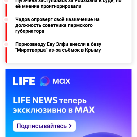
фильме "Жанна Дюбарри". Может, эти зубы
остались как грим? Очень хочется в это верить…
Топ-10 самых ужасных нарядов звёзд с
Каннского фестиваля, которые хочется
побыстрее с них снять
Читайте ещё:
Пугачёва заступилась за Ройзмана в суде, но