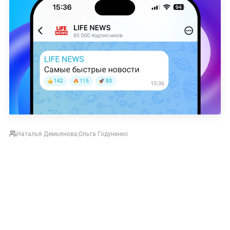
Наталья Демьянова
,
Ольга Годуненко