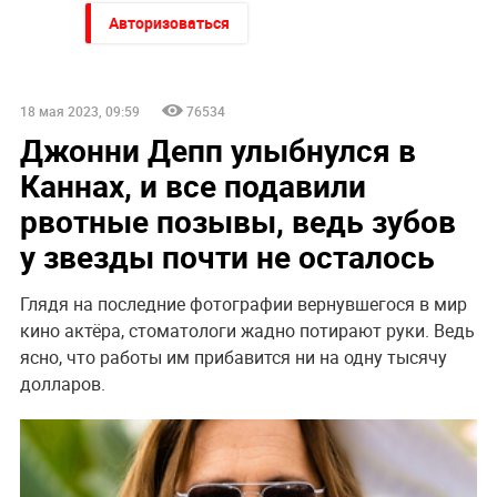
Авторизоваться
НОВОСТИ ПАРТНЕРОВ
Дело убитых в Таиланде россиян прекратило череду
убийств
"Придется нанести удар". На Западе высказались о
войне с Россией
Неизвестное существо утащило 15-летнего рыбака на
дно реки
Песков: СВО может завершиться в ближайшие часы
По бежавшему из России Надеждину* нанесли новый
удар