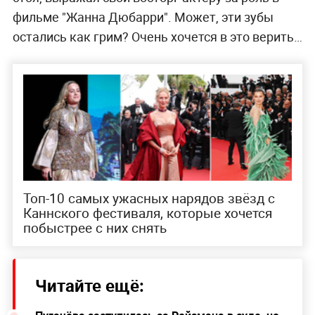
Джонни Депп поразил своими ужасными зубами в Каннах. Фото © Getty
Images / WireImage / Samir Hussein
Глядя на это фото так и хочется спросить, а что
случилось с твоими зубами? Неужели самому
Деппу не стыдно появляться на публике в
таком непотребном виде и тем более
улыбаться? Кажется, там не осталось ни одного
здорового... Бодипозитив и принятие себя со
всеми недостатками — это круто, когда не
касается гигиены. Смотря на такую улыбку,
хочется поморщиться и лишний раз почистить
зубы.
Но зато коллеги по достоинству оценили талант
Деппа и даже
целых 7 минут аплодировали
стоя, выражая свой восторг актёру за роль в