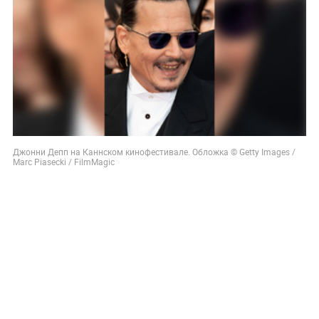
Джонни Депп на Каннском кинофестивале. Обложка © Getty Images /
Marc Piasecki / FilmMagic