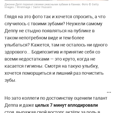
Хёрд, которая утверждала, что муж якобы
избивал её, актёр мог распрощаться со своей
карьерой. Но справедливость
восторжествовала — и Депп оказался
невиновным и оправданным. Поэтому его очень
ждали в Каннах. Однако никто не ожидал, что
актёр появится на мероприятии в таком виде…