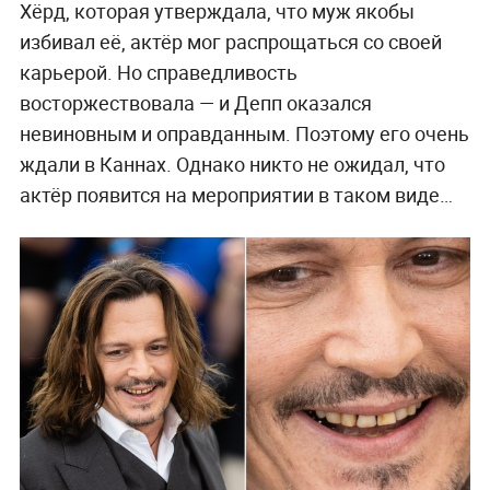
Мы привыкли видеть в знаменитостях идеал, на
который хочется равняться, тем более на таких,
как Джонни. Однако на недавнем открытии
Каннского кинофестиваля – 2023 случилось
ужасное. И нет, мы не про наряды
знаменитостей или Боню, нарядившуюся не то в
водоросль, не то в общипанную курицу. Одним
из главных моментов события было появление
на красной дорожке культового капитана
Джека Воробья, то есть Джонни Деппа.
Из-за скандала и суда с бывшей женой Эмбер