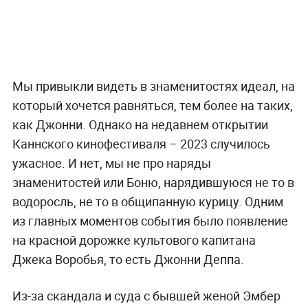
Джонни Депп. Обложка © Getty Images / WireImage / Samir Hussein