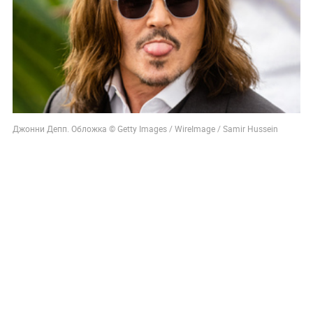
Погиб Александр Ермаков
18 мая 2023, 09:59
76534
Джонни Депп улыбнулся в
Каннах, и все подавили
рвотные позывы, ведь зубов
у звезды почти не осталось
Глядя на последние фотографии вернувшегося в мир
кино актёра, стоматологи жадно потирают руки. Ведь
ясно, что работы им прибавится ни на одну тысячу
долларов.