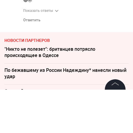
😂🤣
Показать ответы
Ответить
НОВОСТИ ПАРТНЕРОВ
"Никто не полезет": британцев потрясло
происходящее в Одессе
По бежавшему из России Надеждину* нанесли новый
удар
Слуцкий выступил с прощальным заявлением
©
2026
News Media Holding.
Все права защищены
Соседов: Пугачева безнадежно постарела
Россиянам рассказали, когда придут пенсии в августе
Информация
2026 года