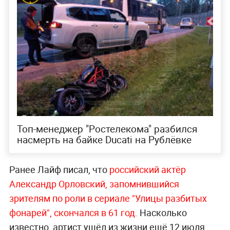
Топ-менеджер "Ростелекома" разбился
насмерть на байке Ducati на Рублёвке
Ранее Лайф писал, что
российский актёр
Александр Орловский, запомнившийся
зрителям по роли в сериале "Улицы разбитых
фонарей", скончался в 61 год.
Насколько
известно, артист ушёл из жизни ещё 12 июля,