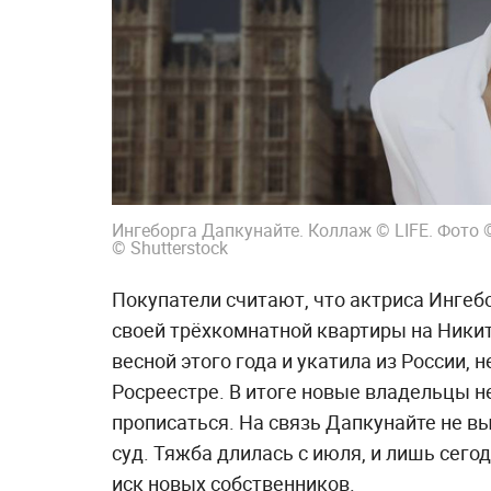
Ингеборга Дапкунайте. Коллаж © LIFE. Фото © Т
© Shutterstock
Покупатели считают, что актриса Ингеб
своей трёхкомнатной квартиры на Никит
весной этого года и укатила из России,
Росреестре. В итоге новые владельцы не
прописаться. На связь Дапкунайте не в
суд. Тяжба длилась с июля, и лишь сег
иск новых собственников.