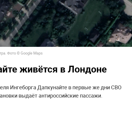
ра. Фото © Google Maps
айте живётся в Лондоне
теля Ингеборга Дапкунайте в первые же дни СВО
становки выдаёт антироссийские пассажи.