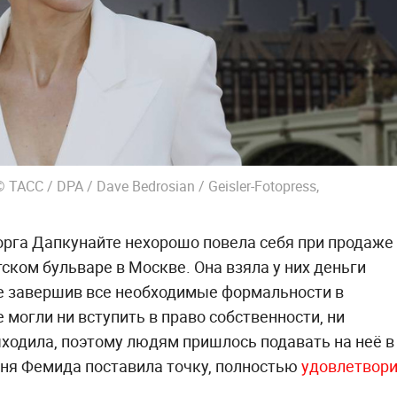
АСС / DPA / Dave Bedrosian / Geisler-Fotopress,
орга Дапкунайте нехорошо повела себя при продаже
ском бульваре в Москве. Она взяла у них деньги
 не завершив все необходимые формальности в
 могли ни вступить в право собственности, ни
ыходила, поэтому людям пришлось подавать на неё в
одня Фемида поставила точку, полностью
удовлетвор