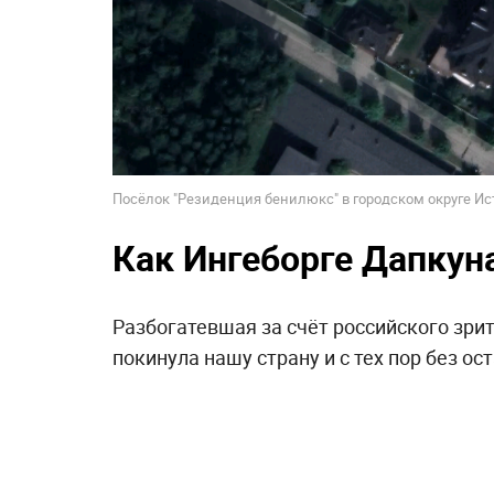
Посёлок "Резиденция бенилюкс" в городском округе Ист
Как Ингеборге Дапкун
Разбогатевшая за счёт российского зри
покинула нашу страну и с тех пор без о