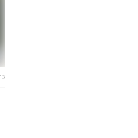
/
3
.
м