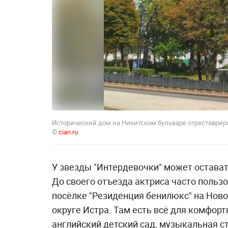
Исторический дом на Никитском бульваре отреставрир
©
cian.ru
У звезды "Интердевочки" может остават
До своего отъезда актриса часто польз
посёлке "Резиденция бенилюкс" на Ново
округе Истра. Там есть всё для комфор
английский детский сад, музыкальная с