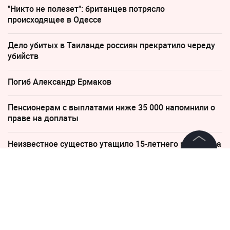
"Никто не полезет": британцев потрясло
происходящее в Одессе
Дело убитых в Таиланде россиян прекратило череду
убийств
Погиб Александр Ермаков
Пенсионерам с выплатами ниже 35 000 напомнили о
праве на доплаты
Неизвестное существо утащило 15-летнего рыбака на
дно реки
©
2026
News Media Holding.
Все права защищены
17 июня 2024, 06:06
ЦБ отозвал лицензию у
Информация
"Автоградбанка"
Контакты