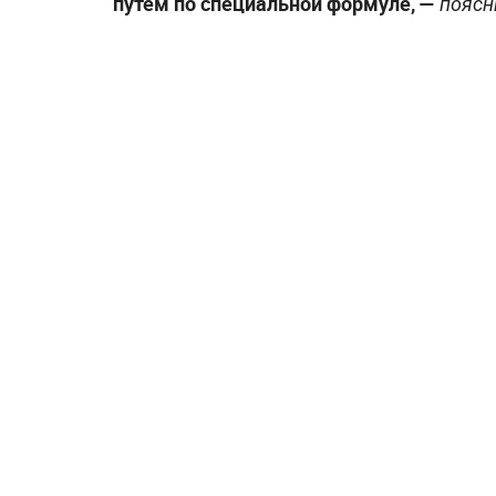
путём по специальной формуле,
—
поясн