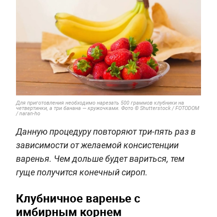
Для приготовления необходимо нарезать 500 граммов клубники на
четвертинки, а три банана — кружочками. Фото © Shutterstock / FOTODOM
/ naran-ho
Данную процедуру повторяют три-пять раз в
зависимости от желаемой консистенции
варенья. Чем дольше будет вариться, тем
гуще получится конечный сироп.
Клубничное варенье с
имбирным корнем