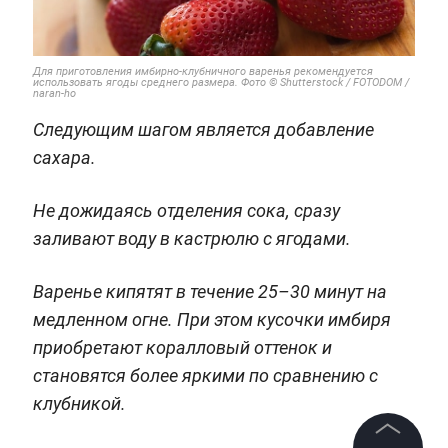
Для приготовления имбирно-клубничного варенья рекомендуется
использовать ягоды среднего размера. Фото © Shutterstock / FOTODOM /
naran-ho
Следующим шагом является добавление
сахара.
Не дожидаясь отделения сока, сразу
заливают воду в кастрюлю с ягодами.
Варенье кипятят в течение 25–30 минут на
медленном огне. При этом кусочки имбиря
приобретают коралловый оттенок и
становятся более яркими по сравнению с
клубникой.