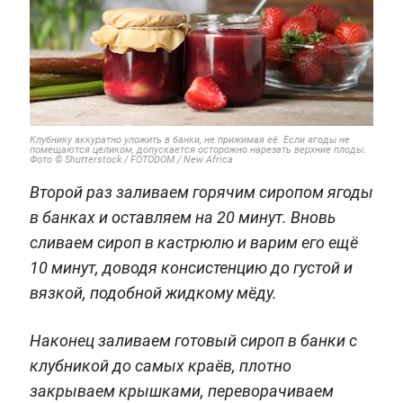
Клубнику аккуратно уложить в банки, не прижимая её. Если ягоды не
помещаются целиком, допускается осторожно нарезать верхние плоды.
Фото © Shutterstock / FOTODOM / New Africa
Второй раз заливаем горячим сиропом ягоды
в банках и оставляем на 20 минут. Вновь
сливаем сироп в кастрюлю и варим его ещё
10 минут, доводя консистенцию до густой и
вязкой, подобной жидкому мёду.
Наконец заливаем готовый сироп в банки с
клубникой до самых краёв, плотно
закрываем крышками, переворачиваем