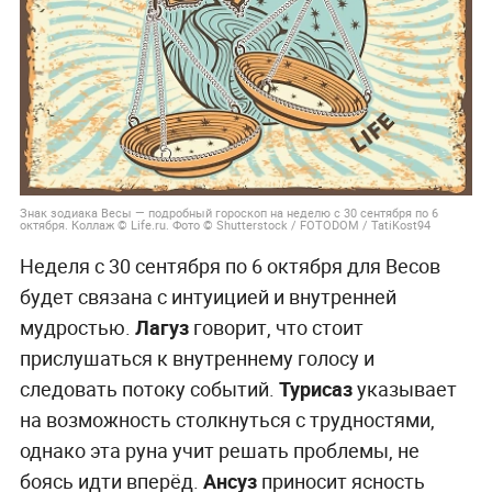
Знак зодиака Весы — подробный гороскоп на неделю с 30 сентября по 6
октября. Коллаж © Life.ru. Фото © Shutterstock / FOTODOM / TatiKost94
Неделя с 30 сентября по 6 октября для Весов
будет связана с интуицией и внутренней
мудростью.
Лагуз
говорит, что стоит
прислушаться к внутреннему голосу и
следовать потоку событий.
Турисаз
указывает
на возможность столкнуться с трудностями,
однако эта руна учит решать проблемы, не
боясь идти вперёд.
Ансуз
приносит ясность