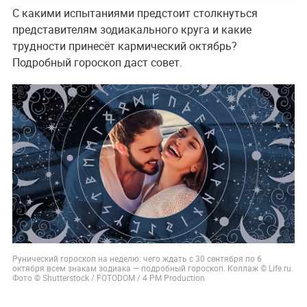
С какими испытаниями предстоит столкнуться
представителям зодиакального круга и какие
трудности принесёт кармический октябрь?
Подробный гороскоп даст совет.
Рунический гороскоп на неделю: чего ждать с 30 сентября по 6
октября всем знакам зодиака — подробный гороскоп. Коллаж © Life.ru.
Фото © Shutterstock / FOTODOM / 4 PM Production