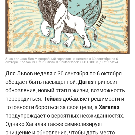
Знак зодиака Лев — подробный гороскоп на неделю с 30 сентября по 6
октября. Коллаж © Life.ru. Фото © Shutterstock / FOTODOM / TatiKost94
Для Львов неделя с 30 сентября по 6 октября
обещает быть насыщенной.
Дагаз
приносит
обновление, новый этап в жизни, возможность
переродиться.
Тейваз
добавляет решимости и
готовности бороться за свои цели, а
Хагалаз
предупреждает о вероятных неожиданностях.
Однако Хагалаз также символизирует
очищение и обновление, чтобы дать место