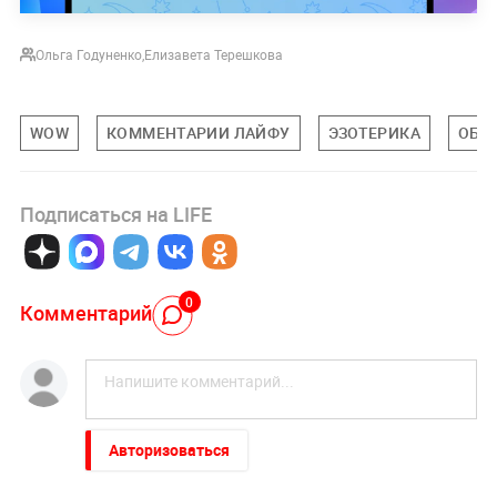
Ольга Годуненко
,
Елизавета Терешкова
WOW
КОММЕНТАРИИ ЛАЙФУ
ЭЗОТЕРИКА
ОБЩ
Подписаться на LIFE
0
Комментарий
Авторизоваться