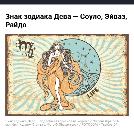
Знак зодиака Дева
— Соуло, Эйваз,
Райдо
Знак зодиака Дева — подробный гороскоп на неделю с 30 сентября по 6
октября. Коллаж © Life.ru. Фото © Shutterstock / FOTODOM / TatiKost94