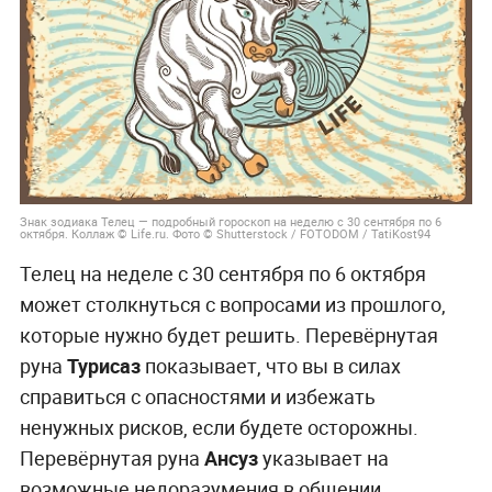
Знак зодиака Телец — подробный гороскоп на неделю с 30 сентября по 6
октября. Коллаж © Life.ru. Фото © Shutterstock / FOTODOM / TatiKost94
Телец на неделе с 30 сентября по 6 октября
может столкнуться с вопросами из прошлого,
которые нужно будет решить. Перевёрнутая
руна
Турисаз
показывает, что вы в силах
справиться с опасностями и избежать
ненужных рисков, если будете осторожны.
Перевёрнутая руна
Ансуз
указывает на
возможные недоразумения в общении,