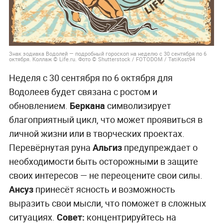
Знак зодиака Водолей — подробный гороскоп на неделю с 30 сентября по 6
октября. Коллаж © Life.ru. Фото © Shutterstock / FOTODOM / TatiKost94
Неделя с 30 сентября по 6 октября для
Водолеев будет связана с ростом и
обновлением.
Беркана
символизирует
благоприятный цикл, что может проявиться в
личной жизни или в творческих проектах.
Перевёрнутая руна
Альгиз
предупреждает о
необходимости быть осторожными в защите
своих интересов — не переоцените свои силы.
Ансуз
принесёт ясность и возможность
выразить свои мысли, что поможет в сложных
ситуациях.
Совет:
концентрируйтесь на