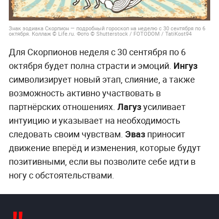
Знак зодиака Скорпион — подробный гороскоп на неделю с 30 сентября по 6
октября. Коллаж © Life.ru. Фото © Shutterstock / FOTODOM / TatiKost94
Для Скорпионов неделя с 30 сентября по 6
октября будет полна страсти и эмоций.
Ингуз
символизирует новый этап, слияние, а также
возможность активно участвовать в
партнёрских отношениях.
Лагуз
усиливает
интуицию и указывает на необходимость
следовать своим чувствам.
Эваз
приносит
движение вперёд и изменения, которые будут
позитивными, если вы позволите себе идти в
ногу с обстоятельствами.