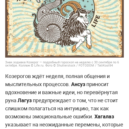
Знак зодиака Козерог — подробный гороскоп на неделю с 30 сентября по 6
октября. Коллаж © Life.ru. Фото © Shutterstock / FOTODOM / TatiKost94
Козерогов ждёт неделя, полная общения и
мыслительных процессов.
Ансуз
приносит
вдохновение и важные идеи, но перевёрнутая
руна
Лагуз
предупреждает о том, что не стоит
слишком полагаться на интуицию, так как
возможны эмоциональные ошибки.
Хагалаз
указывает на неожиданные перемены, которые