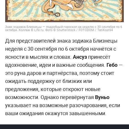
Знак зодиака Близнецы — подробный гороскоп на неделю с 30 сентября по 6
октября. Коллаж © Life.ru. Фото © Shutterstock / FOTODOM / TatiKost94
Для представителей знака зодиака Близнецы
неделя с 30 сентября по 6 октября начнётся с
ясности в мыслях и словах.
Ансуз
принесёт
вдохновение, идеи и важные сообщения.
Гебо
—
это руна даров и партнёрства, поэтому стоит
ожидать поддержку от близких или
предложения, которые откроют новые
возможности. Однако перевёрнутая
Вуньо
указывает на возможные разочарования, если
ваши ожидания окажутся завышенными.