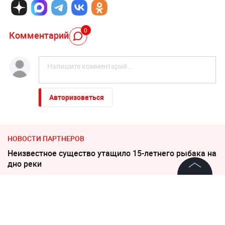
0
Комментарий
Авторизоваться
НОВОСТИ ПАРТНЕРОВ
Неизвестное существо утащило 15-летнего рыбака на
дно реки
©
2026
News Media Holding.
Песков: СВО может завершиться в ближайшие часы
Все права защищены
Пригожин: не следует помогать взрослым детям
деньгами