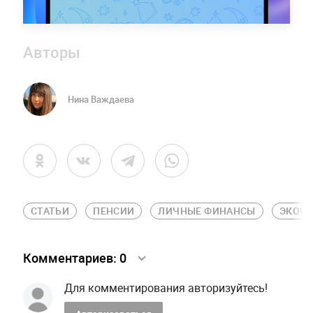
Авторы
Нина Важдаева
СТАТЬИ
ПЕНСИИ
ЛИЧНЫЕ ФИНАНСЫ
ЭКОН
Комментариев:
0
Для комментирования авторизуйтесь!